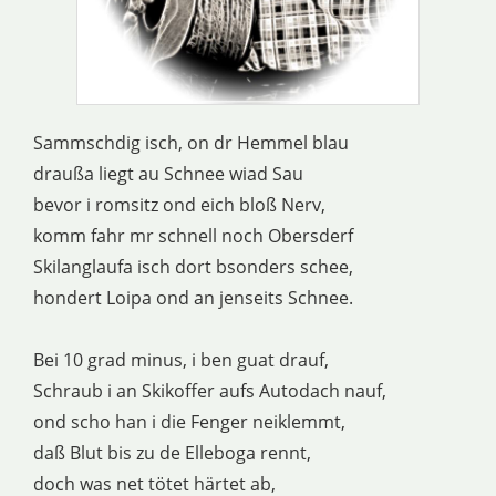
Sammschdig isch, on dr Hemmel blau
draußa liegt au Schnee wiad Sau
bevor i romsitz ond eich bloß Nerv,
komm fahr mr schnell noch Obersderf
Skilanglaufa isch dort bsonders schee,
hondert Loipa ond an jenseits Schnee.
Bei 10 grad minus, i ben guat drauf,
Schraub i an Skikoffer aufs Autodach nauf,
ond scho han i die Fenger neiklemmt,
daß Blut bis zu de Elleboga rennt,
doch was net tötet härtet ab,