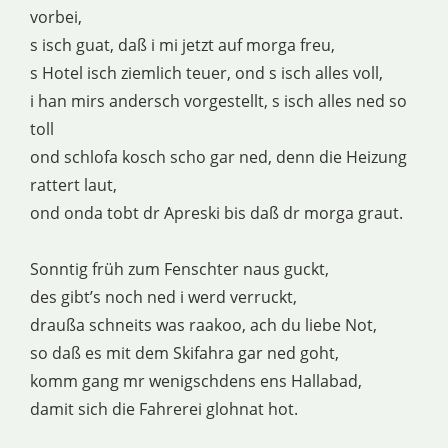
vorbei,
s isch guat, daß i mi jetzt auf morga freu,
s Hotel isch ziemlich teuer, ond s isch alles voll,
i han mirs andersch vorgestellt, s isch alles ned so
toll
ond schlofa kosch scho gar ned, denn die Heizung
rattert laut,
ond onda tobt dr Apreski bis daß dr morga graut.
Sonntig früh zum Fenschter naus guckt,
des gibt’s noch ned i werd verruckt,
draußa schneits was raakoo, ach du liebe Not,
so daß es mit dem Skifahra gar ned goht,
komm gang mr wenigschdens ens Hallabad,
damit sich die Fahrerei glohnat hot.