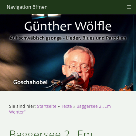
Navigation öffnen
Sie sind hier:
Startseite
»
Texte
»
Baggersee 2 „Em
Wenter“
Baggersee 2 „Em